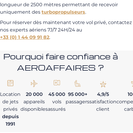
longueur de 2500 mètres permettant de recevoir
uniquement des
turbopropulseurs
.
Pour réserver dès maintenant votre vol privé, contactez
nos experts aériens 7J/7 24H/24 au
+33 (0) 1 44 09 91 82
.
Pourquoi faire confiance à
AEROAFFAIRES ?
Location
20 000
45 000
95 000+
4,9/5
1
de jets
appareils
vols
passagers
satisfaction
compe
privés
disponibles
assurés
client
car
depuis
1991