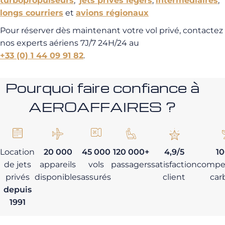
turbopropulseurs
,
jets privés légers
,
intermédiaires
,
longs courriers
et
avions régionaux
Pour réserver dès maintenant votre vol privé, contactez
nos experts aériens 7J/7 24H/24 au
+33 (0) 1 44 09 91 82
.
Pourquoi faire confiance à
AEROAFFAIRES ?
Location
20 000
45 000
120 000+
4,9/5
1
de jets
appareils
vols
passagers
satisfaction
compe
privés
disponibles
assurés
client
car
depuis
1991