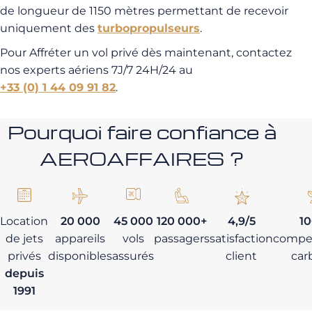
de longueur de 1150 mètres permettant de recevoir
uniquement des
turbopropulseurs
.
Pour Affréter un vol privé dès maintenant, contactez
nos experts aériens 7J/7 24H/24 au
+33 (0) 1 44 09 91 82
.
Pourquoi faire confiance à
AEROAFFAIRES ?
Location
20 000
45 000
120 000+
4,9/5
1
de jets
appareils
vols
passagers
satisfaction
compe
privés
disponibles
assurés
client
car
depuis
1991