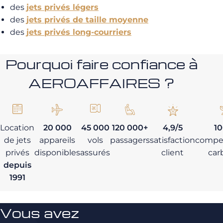
des
jets privés légers
des
jets privés de taille moyenne
des
jets privés long-courriers
Pourquoi faire confiance à
AEROAFFAIRES ?
Location
20 000
45 000
120 000+
4,9/5
1
de jets
appareils
vols
passagers
satisfaction
compe
privés
disponibles
assurés
client
car
depuis
1991
Vous avez