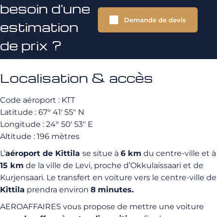
besoin d'une
Demande de devis
estimation
de prix ?
Localisation & accès
Code aéroport : KTT
Latitude : 67° 41′ 55″ N
Longitude : 24° 50′ 53″ E
Altitude : 196 mètres
L’
aéroport de Kittila
se situe à
6
km
du centre-ville et à
15 km
de la ville de Levi, proche d’Okkulaissaari et de
Kurjensaari. Le transfert en voiture vers le centre-ville de
Kittila
prendra environ
8
minutes.
AEROAFFAIRES vous propose de mettre une voiture