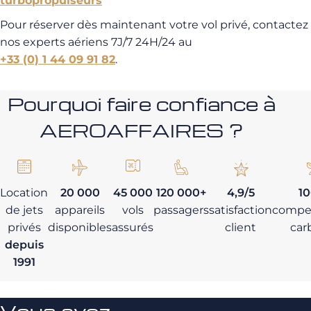
turbopropulseurs
Pour réserver dès maintenant votre vol privé, contactez
nos experts aériens 7J/7 24H/24 au
+33 (0) 1 44 09 91 82
.
Pourquoi faire confiance à
AEROAFFAIRES ?
Location
20 000
45 000
120 000+
4,9/5
1
de jets
appareils
vols
passagers
satisfaction
compe
privés
disponibles
assurés
client
car
depuis
1991