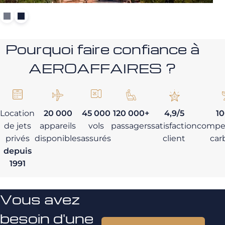
Pourquoi faire confiance à
AEROAFFAIRES ?
Location
20 000
45 000
120 000+
4,9/5
1
de jets
appareils
vols
passagers
satisfaction
compe
privés
disponibles
assurés
client
car
depuis
1991
Vous avez
besoin d'une