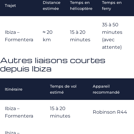
Distance
Temps en
Temps en
Trajet
estimée
hélicoptère
ferry
35 à 50
Ibiza –
≈ 20
15 à 20
minutes
Formentera
km
minutes
(avec
attente)
Autres liaisons courtes
depuis Ibiza
Temps de vol
Appareil
Itinéraire
estimé
recommandé
Ibiza –
15 à 20
Robinson R44
Formentera
minutes
Ibiza –