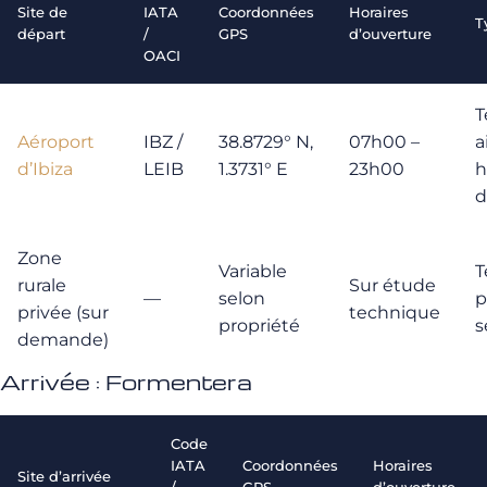
Site de
IATA
Coordonnées
Horaires
T
départ
/
GPS
d’ouverture
OACI
T
Aéroport
IBZ /
38.8729° N,
07h00 –
a
d’Ibiza
LEIB
1.3731° E
23h00
h
d
Zone
Variable
T
rurale
Sur étude
—
selon
p
privée (sur
technique
propriété
s
demande)
Arrivée : Formentera
Code
IATA
Coordonnées
Horaires
Site d’arrivée