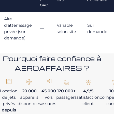
/
GPS
d’ouverture
OACI
Aire
d’atterrissage
Variable
Sur
—
privée (sur
selon site
demande
demande)
Pourquoi faire confiance à
AEROAFFAIRES ?
Location
20 000
45 000
120 000+
4,9/5
1
de jets
appareils
vols
passagers
satisfaction
compe
privés
disponibles
assurés
client
car
depuis