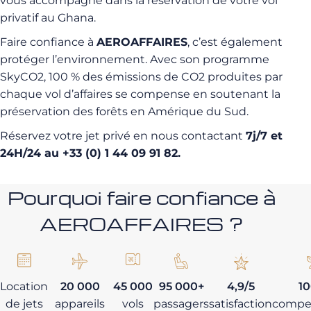
vous accompagne dans la réservation de votre vol
privatif au Ghana.
Faire confiance à
AEROAFFAIRES
, c’est également
protéger l’environnement. Avec son programme
SkyCO2, 100 % des émissions de CO2 produites par
chaque vol d’affaires se compense en soutenant la
préservation des forêts en Amérique du Sud.
Réservez votre jet privé en nous contactant
7j/7 et
24H/24 au +33 (0) 1 44 09 91 82.
Pourquoi faire confiance à
AEROAFFAIRES ?
Location
20 000
45 000
95 000+
4,9/5
1
de jets
appareils
vols
passagers
satisfaction
compe