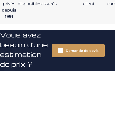
privés
disponibles
assurés
client
car
depuis
1991
Vous avez
besoin d'une
Demande de devis
estimation
de prix ?