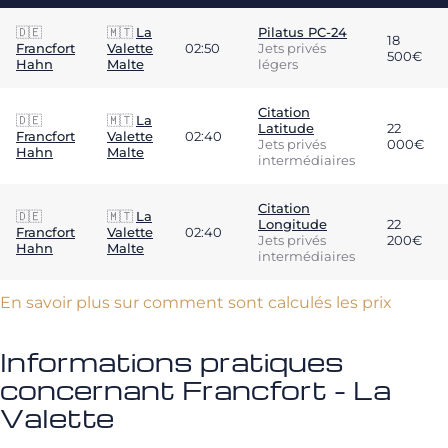
🇩🇪
🇲🇹
La
Pilatus PC-24
18
Francfort
Valette
02:50
Jets privés
500€
Hahn
Malte
légers
Citation
🇩🇪
🇲🇹
La
Latitude
22
Francfort
Valette
02:40
Jets privés
000€
Hahn
Malte
intermédiaires
Citation
🇩🇪
🇲🇹
La
Longitude
22
Francfort
Valette
02:40
Jets privés
200€
Hahn
Malte
intermédiaires
En savoir plus sur comment sont calculés les prix
Informations pratiques
concernant Francfort - La
Valette