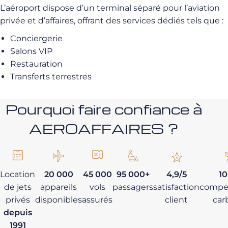
L’aéroport dispose d’un terminal séparé pour l’aviation
privée et d’affaires, offrant des services dédiés tels que :
Conciergerie
Salons VIP
Restauration
Transferts terrestres
Pourquoi faire confiance à
AEROAFFAIRES ?
Location
20 000
45 000
95 000+
4,9/5
1
de jets
appareils
vols
passagers
satisfaction
compe
privés
disponibles
assurés
client
car
depuis
1991