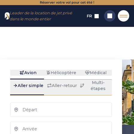
Réserver votre vol pour cet été !
Aller
Aller au
Leader de la location de jet privé
au
contenu
FR
dans le monde entier
menu
Accueil
→
Destinations
→
Aéroports
→
Cuneo
Cuneo : location de
Rechercher
jet privé