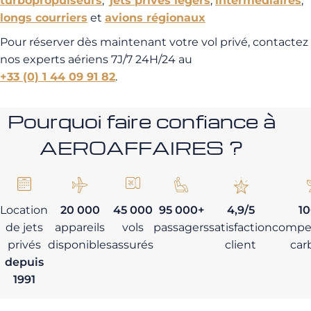
turbopropulseurs
,
jets privés légers
,
intermédiaires
,
longs courriers
et
avions régionaux
Pour réserver dès maintenant votre vol privé, contactez
nos experts aériens 7J/7 24H/24 au
+33 (0) 1 44 09 91 82
.
Pourquoi faire confiance à
AEROAFFAIRES ?
Location
20 000
45 000
95 000+
4,9/5
1
de jets
appareils
vols
passagers
satisfaction
compe
privés
disponibles
assurés
client
car
depuis
1991