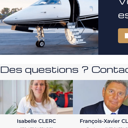
V
e
Des questions ? Contac
Isabelle CLERC
François-Xavier C