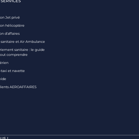
 SERVICES
on Jet privé
ion hélicoptère
on d’affaires
 sanitaire et Air Ambulance
iement sanitaire : le guide
tout comprendre
aérien
taxi et navette
vide
clients AEROAFFAIRES
US !