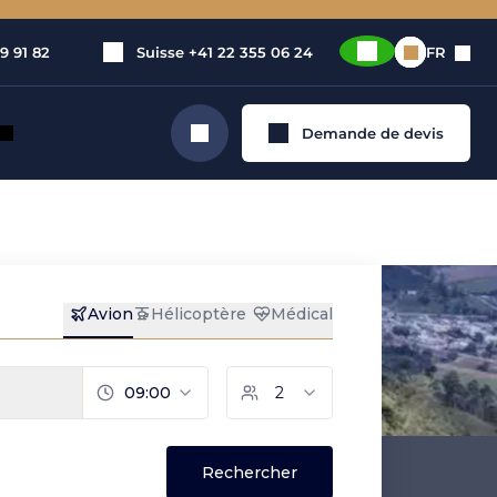
9 91 82
Suisse
+41 22 355 06 24
FR
Demande de devis
Rechercher