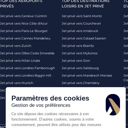
TOP DES AÉROPORTS
TOP DES DESTINATIONS
T
PRIVÉS
LOISIRS EN JET PRIVÉ
D'
Jet privé vers Genève Cointrin
Jet privé vers Saint-Moritz
Jet
Jet privé vers Nice Côte d’Azur
Jet privé vers Courchevel
Jet
Jet privé vers Paris-Le Bourget
Jet privé vers Innsbruck
Je
Jet privé vers Cannes Mandelieu
Jet privé vers Gstaad Saanen
Jet
Jet privé vers Zurich
Jet privé vers Biarritz
Jet
Jet privé vers Olbia Costa Smeralda
Jet privé vers Mykonos
Jet
Jet privé vers Milan Linate
Jet privé vers Sion
Je
Jet privé vers Londres Farnborough
Jet privé vers Salzbourg
Je
Jet privé vers Londres Biggin Hill
Jet privé vers Marrakech Menara
Je
Ci
Jet privé vers Munich
Jet privé vers Chambéry
Je
Jet privé vers Monaco
Jet privé vers Ibiza
Jet
Paramètres des cookies
Jet privé vers Palma de Majorque
Jet privé vers Londres
Pra
Gestion de vos préférences
Ce site dépose des cookies nécessaires à son
fonctionnement. D’autres cookies, soumis à votre
consentement, peuvent être utilisés pour des mesures
NOS CERTIFICATIONS
PAIEMENTS SÉCURISÉS PAR