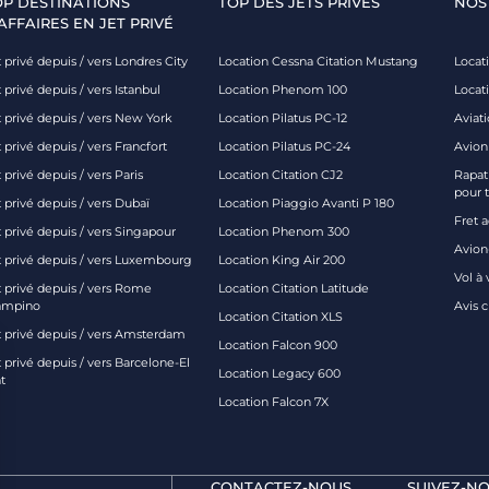
OP DESTINATIONS
TOP DES JETS PRIVÉS
NOS
AFFAIRES EN JET PRIVÉ
 privé depuis / vers Londres City
Location Cessna Citation Mustang
Locati
 privé depuis / vers Istanbul
Location Phenom 100
Locat
t privé depuis / vers New York
Location Pilatus PC-12
Aviati
 privé depuis / vers Francfort
Location Pilatus PC-24
Avion
 privé depuis / vers Paris
Location Citation CJ2
Rapatr
pour 
 privé depuis / vers Dubaï
Location Piaggio Avanti P 180
Fret 
t privé depuis / vers Singapour
Location Phenom 300
Avion-
t privé depuis / vers Luxembourg
Location King Air 200
Vol à 
t privé depuis / vers Rome
Location Citation Latitude
ampino
Avis 
Location Citation XLS
t privé depuis / vers Amsterdam
Location Falcon 900
 privé depuis / vers Barcelone-El
Location Legacy 600
t
Location Falcon 7X
CONTACTEZ-NOUS
SUIVEZ-NO