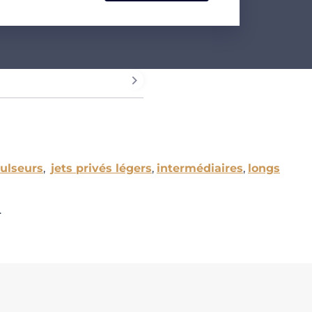
ulseurs
,
jets privés légers
,
intermédiaires
,
longs
.