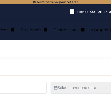
Réserver votre vol pour cet été !
France
+33 (0)1 44 0
vices
Jets privés
Destinations
A propos
on de jet privé