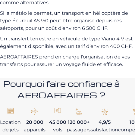
comme alternatives.
Si la météo le permet, un transport en hélicoptère de
type Écureuil AS350 peut être organisé depuis ces
aéroports, pour un coût d’environ 6 500 CHF.
Un transfert terrestre en véhicule de type Viano 4 V est
également disponible, avec un tarif d’environ 400 CHF.
AEROAFFAIRES prend en charge l’organisation de vos
transferts pour assurer un voyage fluide et efficace.
Pourquoi faire confiance à
AEROAFFAIRES ?
Location
20 000
45 000
120 000+
4,9/5
1
de jets
appareils
vols
passagers
satisfaction
compe