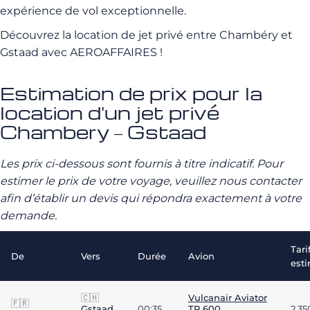
expérience de vol exceptionnelle.
Découvrez la location de jet privé entre Chambéry et
Gstaad avec AEROAFFAIRES !
Estimation de prix pour la
location d'un jet privé
Chambery – Gstaad
Les prix ci-dessous sont fournis à titre indicatif. Pour
estimer le prix de votre voyage, veuillez nous contacter
afin d’établir un devis qui répondra exactement à votre
demande.
Tari
De
Vers
Durée
Avion
est
🇨🇭
Vulcanair Aviator
🇫🇷
Gstaad
00:35
TP 600
2 3