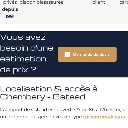
privés
disponibles
assurés
client
car
depuis
1991
Vous avez
besoin d'une
Demande de devis
estimation
de prix ?
Localisation & accès à
Chambery - Gstaad
L’aéroport de Gstaad est ouvert 7j/7 de 8h à 17h et reçoit
uniquement des jets privés de type
turbopropulseurs
.