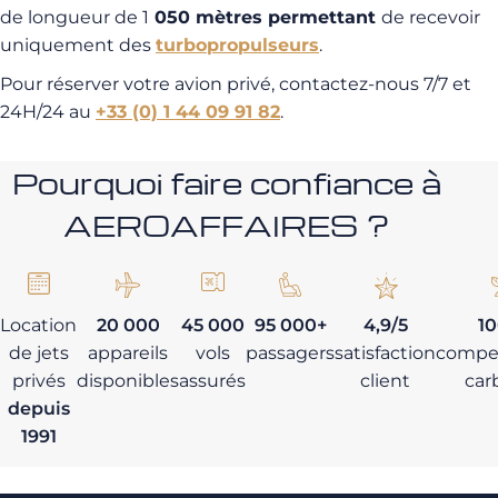
de longueur de 1
050 mètres permettant
de recevoir
uniquement des
turbopropulseurs
.
Pour réserver votre avion privé, contactez-nous 7/7 et
24H/24 au
+33 (0) 1 44 09 91 82
.
Pourquoi faire confiance à
AEROAFFAIRES ?
Location
20 000
45 000
95 000+
4,9/5
1
de jets
appareils
vols
passagers
satisfaction
compe
privés
disponibles
assurés
client
car
depuis
1991