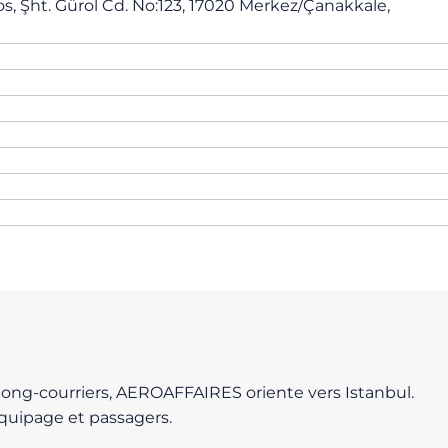
s, Şht. Gürol Cd. No:123, 17020 Merkez/Çanakkale,
s long-courriers, AEROAFFAIRES oriente vers Istanbul.
 équipage et passagers.