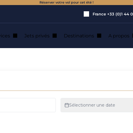
Réserver votre vol pour cet été !
France
+33 (0)1 44 0
vices
Jets privés
Destinations
A propos
n de jet privé