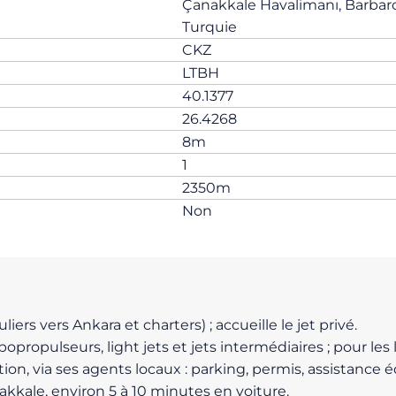
Çanakkale Havalimanı, Barbaro
Turquie
CKZ
LTBH
40.1377
26.4268
8m
1
2350m
Non
uliers vers Ankara et charters) ; accueille le jet privé.
opropulseurs, light jets et jets intermédiaires ; pour le
tion, via ses agents locaux : parking, permis, assistance
kkale, environ 5 à 10 minutes en voiture.