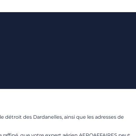
détroit des Dardanelles, ainsi que les adresses de
dre raffiné, que votre expert aérien AEROAFFAIRES peut