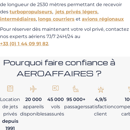
de longueur de 2530 mètres permettant de recevoir
des
turbopropulseurs
,
jets privés légers
,
intermédiaires
,
longs courriers
et
avions régionaux
Pour réserver dès maintenant votre vol privé, contactez
nos experts aériens 7J/7 24H/24 au
+33 (0) 1 44 09 91 82
.
Pourquoi faire confiance à
AEROAFFAIRES ?
Location
20 000
45 000
95 000+
4,9/5
1
de jets
appareils
vols
passagers
satisfaction
compe
privés
disponibles
assurés
client
car
depuis
1991