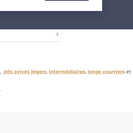
s
,
jets privés légers
,
intermédiaires
,
longs courriers
et
.