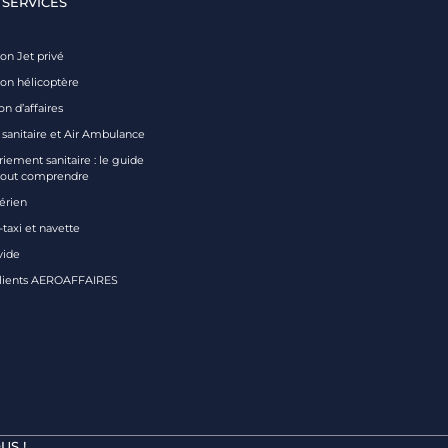
 SERVICES
on Jet privé
ion hélicoptère
on d’affaires
 sanitaire et Air Ambulance
iement sanitaire : le guide
tout comprendre
aérien
taxi et navette
vide
clients AEROAFFAIRES
US !