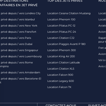
OP DESTINATIONS
TOP DES JETS PRIVÉS
NOS
AFFAIRES EN JET PRIVÉ
 privé depuis / vers Londres City
Location Cessna Citation Mustang
Locati
 privé depuis / vers Istanbul
Location Phenom 100
Locat
t privé depuis / vers New York
Location Pilatus PC-12
Aviati
 privé depuis / vers Francfort
Location Pilatus PC-24
Avion
 privé depuis / vers Paris
Location Citation CJ2
Rapatr
pour 
 privé depuis / vers Dubaï
Location Piaggio Avanti P 180
Fret 
t privé depuis / vers Singapour
Location Phenom 300
Avion-
t privé depuis / vers Luxembourg
Location King Air 200
Vol à 
t privé depuis / vers Rome
Location Citation Latitude
ampino
Avis 
Location Citation XLS
t privé depuis / vers Amsterdam
Location Falcon 900
 privé depuis / vers Barcelone-El
Location Legacy 600
t
Location Falcon 7X
CONTACTEZ-NOUS
SUIVEZ-NO