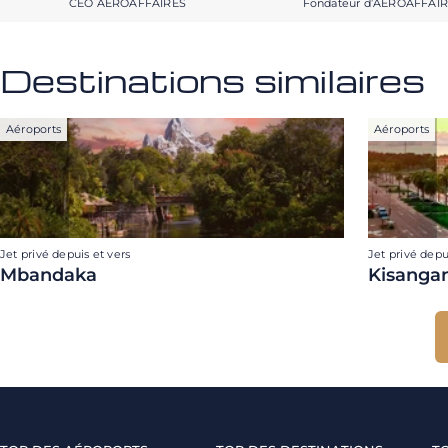
CEO AEROAFFAIRES
Fondateur d’AEROAFFAI
Destinations similaires
Aéroports
Aéroports
Jet privé depuis et vers
Jet privé depu
Mbandaka
Kisangan