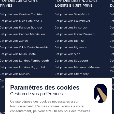
TOP DES AÉROPORTS
TOP DES DESTINATIONS
T
PRIVÉS
LOISIRS EN JET PRIVÉ
D'
Jet privé vers Genève Cointrin
Jet privé vers Saint-Moritz
Jet
Jet privé vers Nice Côte d’Azur
Jet privé vers Courchevel
Jet
Jet privé vers Paris-Le Bourget
Jet privé vers Innsbruck
Je
Jet privé vers Cannes Mandelieu
Jet privé vers Gstaad Saanen
Jet
Jet privé vers Zurich
Jet privé vers Biarritz
Jet
Jet privé vers Olbia Costa Smeralda
Jet privé vers Mykonos
Jet
Jet privé vers Milan Linate
Jet privé vers Sion
Je
Jet privé vers Londres Farnborough
Jet privé vers Salzbourg
Je
Jet privé vers Londres Biggin Hill
Jet privé vers Marrakech Menara
Je
Ci
Jet privé vers Munich
Jet privé vers Chambéry
Je
Jet privé vers Monaco
Jet privé vers Ibiza
Jet
Paramètres des cookies
Jet privé vers Palma de Majorque
Jet privé vers Londres
Pra
Gestion de vos préférences
Ce site dépose des cookies nécessaires à son
fonctionnement. D’autres cookies, soumis à votre
consentement, peuvent être utilisés pour des mesures
NOS CERTIFICATIONS
PAIEMENTS SÉCURISÉS PAR