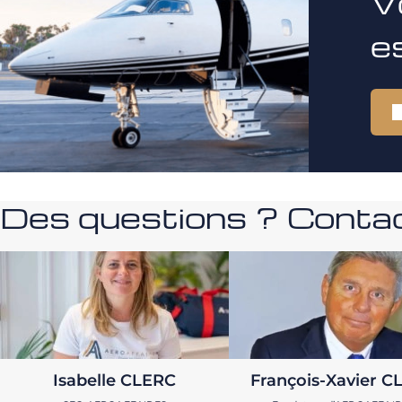
V
e
Des questions ? Contac
Isabelle CLERC
François-Xavier C