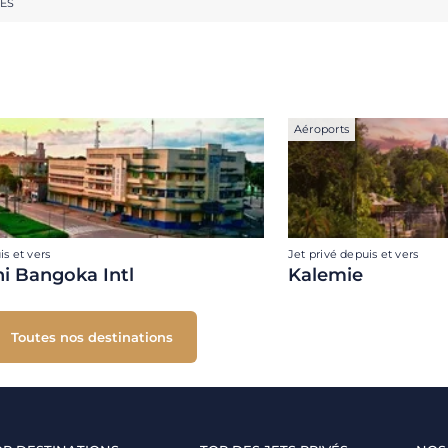
RES
Aéroports
is et vers
Jet privé depuis et vers
i Bangoka Intl
Kalemie
Toutes nos destinations