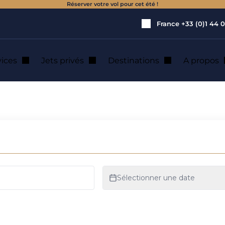
Réserver votre vol pour cet été !
France
+33 (0)1 44 0
vices
Jets privés
Destinations
A propos
 jet privé