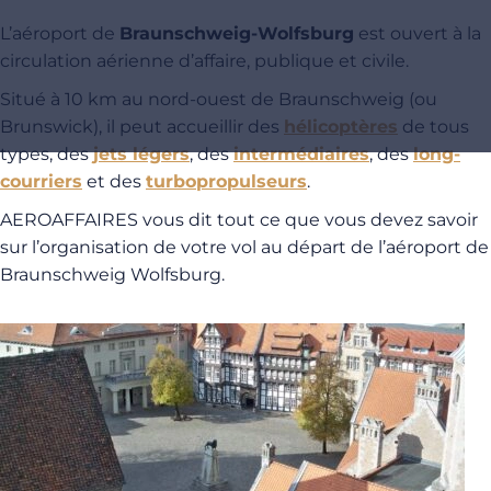
L’aéroport de
Braunschweig-Wolfsburg
est ouvert à la
circulation aérienne d’affaire, publique et civile.
Situé à 10 km au nord-ouest de Braunschweig (ou
Brunswick), il peut accueillir des
hélicoptères
de tous
types, des
jets légers
, des
intermédiaires
, des
long-
courriers
et des
turbopropulseurs
.
AEROAFFAIRES vous dit tout ce que vous devez savoir
sur l’organisation de votre vol au départ de l’aéroport de
Braunschweig Wolfsburg.