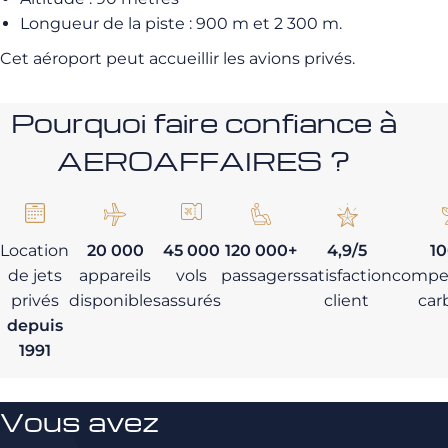
Longueur de la piste : 900 m et 2 300 m.
Cet aéroport peut accueillir les avions privés.
Pourquoi faire confiance à
AEROAFFAIRES ?
Location
20 000
45 000
120 000+
4,9/5
1
de jets
appareils
vols
passagers
satisfaction
compe
privés
disponibles
assurés
client
car
depuis
1991
Vous avez