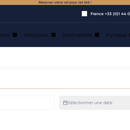
Réserver votre vol pour cet été !
France
+33 (0)1 44 0
vices
Jets privés
Destinations
A propos
e jet privé