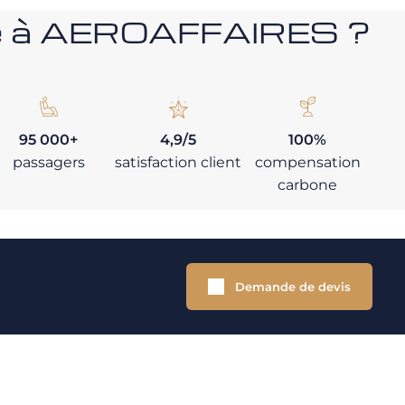
nce à AEROAFFAIRES ?
95 000+
4,9/5
100%
passagers
satisfaction client
compensation
carbone
Demande de devis