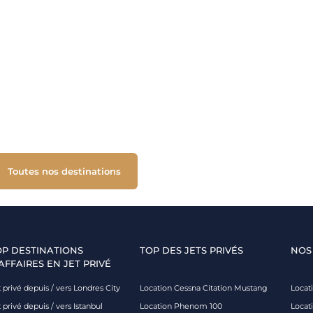
Toutes nos destinations
OP DESTINATIONS
TOP DES JETS PRIVÉS
NOS
AFFAIRES EN JET PRIVÉ
 privé depuis / vers Londres City
Location Cessna Citation Mustang
Locati
 privé depuis / vers Istanbul
Location Phenom 100
Locat