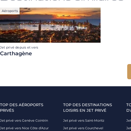
Aéroports
Jet privé depuis et vers
Carthagène
TOP DES AÉROPORTS
TOP DES DESTINATIONS
T
PRIVÉS
LOISIRS EN JET PRIVÉ
D'
Jet privé vers Genève Cointrin
Jet privé vers Saint-Moritz
Jet
Jet privé vers Nice Côte d’Azur
Jet privé vers Courchevel
Jet