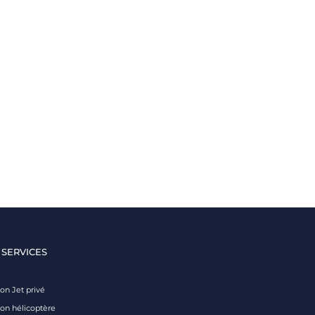
 SERVICES
on Jet privé
ion hélicoptère