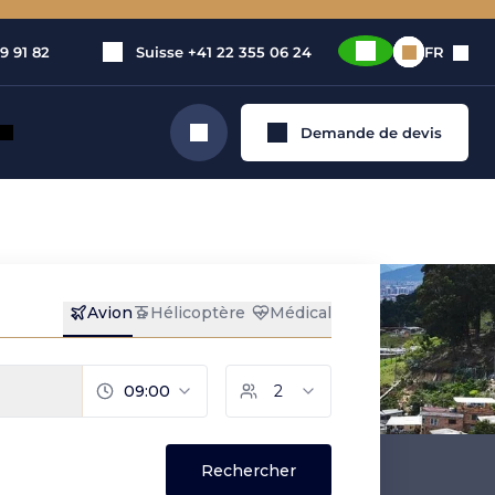
9 91 82
Suisse
+41 22 355 06 24
FR
Demande de devis
Rechercher