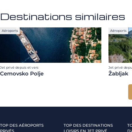
Destinations similaires
Aéroports
Aéroports
Jet privé depuis et vers
Jet privé depu
Cemovsko Polje
Žabljak
TOP DES AÉROPORTS
TOP DES DESTINATIONS
T
PRIVÉS
LOISIRS EN JET PRIVÉ
D'