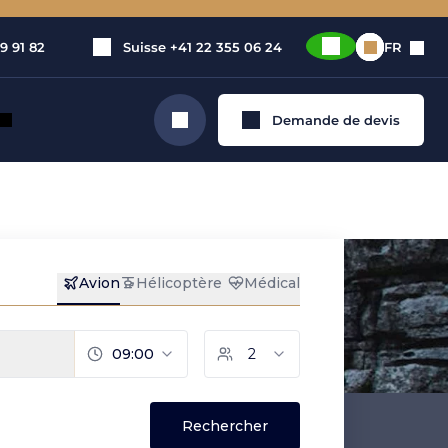
9 91 82
Suisse
+41 22 355 06 24
FR
Demande de devis
Rechercher