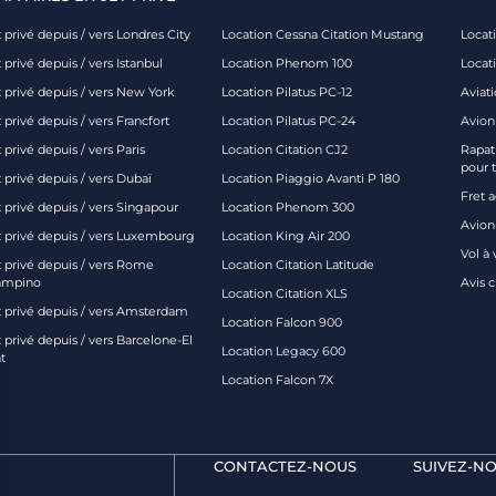
 privé depuis / vers Londres City
Location Cessna Citation Mustang
Locati
 privé depuis / vers Istanbul
Location Phenom 100
Locat
t privé depuis / vers New York
Location Pilatus PC-12
Aviati
 privé depuis / vers Francfort
Location Pilatus PC-24
Avion
 privé depuis / vers Paris
Location Citation CJ2
Rapatr
pour 
 privé depuis / vers Dubaï
Location Piaggio Avanti P 180
Fret 
t privé depuis / vers Singapour
Location Phenom 300
Avion-
t privé depuis / vers Luxembourg
Location King Air 200
Vol à 
t privé depuis / vers Rome
Location Citation Latitude
ampino
Avis 
Location Citation XLS
t privé depuis / vers Amsterdam
Location Falcon 900
 privé depuis / vers Barcelone-El
Location Legacy 600
t
Location Falcon 7X
CONTACTEZ-NOUS
SUIVEZ-NO