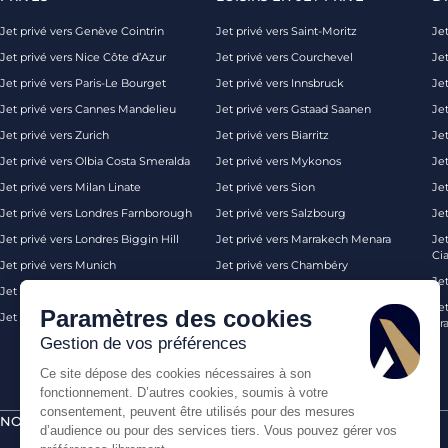
Jet privé vers Genève Cointrin
Jet privé vers Saint-Moritz
Jet
Jet privé vers Nice Côte d’Azur
Jet privé vers Courchevel
Jet
Jet privé vers Paris-Le Bourget
Jet privé vers Innsbruck
Je
Jet privé vers Cannes Mandelieu
Jet privé vers Gstaad Saanen
Jet
Jet privé vers Zurich
Jet privé vers Biarritz
Jet
Jet privé vers Olbia Costa Smeralda
Jet privé vers Mykonos
Jet
Jet privé vers Milan Linate
Jet privé vers Sion
Je
Jet privé vers Londres Farnborough
Jet privé vers Salzbourg
Je
Jet privé vers Londres Biggin Hill
Jet privé vers Marrakech Menara
Je
Ci
Jet privé vers Munich
Jet privé vers Chambéry
Je
Jet privé vers Monaco
Jet privé vers Ibiza
Jet
Paramètres des cookies
Jet privé vers Palma de Majorque
Jet privé vers Londres
Pra
Gestion de vos préférences
Ce site dépose des cookies nécessaires à son
fonctionnement. D’autres cookies, soumis à votre
consentement, peuvent être utilisés pour des mesures
NOS CERTIFICATIONS
PAIEMENTS SÉCURISÉS PAR
d’audience ou pour des services tiers. Vous pouvez gérer vos