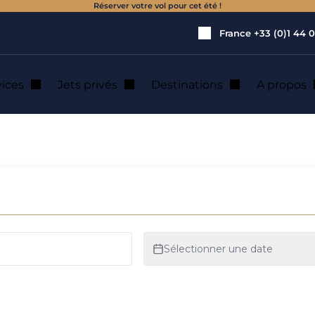
Réserver votre vol pour cet été !
France
+33 (0)1 44 0
vices
Jets privés
Destinations
A propos
e jet privé