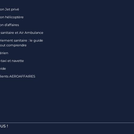
on Jet privé
ion hélicoptère
on d’affaires
 sanitaire et Air Ambulance
iement sanitaire : le guide
tout comprendre
aérien
taxi et navette
vide
clients AEROAFFAIRES
US !