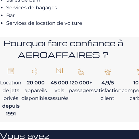
Services de bagages
Bar
Services de location de voiture
Pourquoi faire confiance à
AEROAFFAIRES ?
Location
20 000
45 000
120 000+
4,9/5
1
de jets
appareils
vols
passagers
satisfaction
compe
privés
disponibles
assurés
client
car
depuis
1991
Vous avez