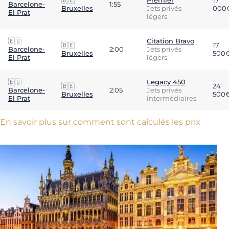
🇧🇪
Premier
17
Barcelone-
1:55
Bruxelles
Jets privés
000
El Prat
légers
🇪🇸
Citation Bravo
🇧🇪
17
Barcelone-
2:00
Jets privés
Bruxelles
500
El Prat
légers
🇪🇸
Legacy 450
🇧🇪
24
Barcelone-
2:05
Jets privés
Bruxelles
500
El Prat
intermédiaires
En savoir plus sur comment sont calculés les prix