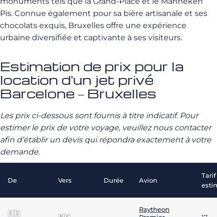
monuments tels que la Grand-Place et le Manneken
Pis. Connue également pour sa bière artisanale et ses
chocolats exquis, Bruxelles offre une expérience
urbaine diversifiée et captivante à ses visiteurs.
Estimation de prix pour la
location d'un jet privé
Barcelone – Bruxelles
Les prix ci-dessous sont fournis à titre indicatif. Pour
estimer le prix de votre voyage, veuillez nous contacter
afin d’établir un devis qui répondra exactement à votre
demande.
Tarif
De
Vers
Durée
Avion
esti
Raytheon
🇪🇸