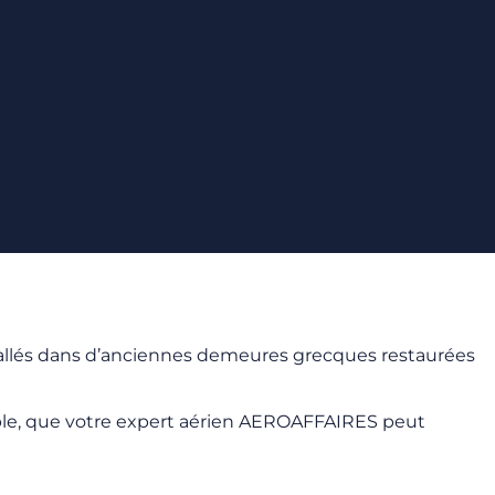
tallés dans d’anciennes demeures grecques restaurées
ible, que votre expert aérien AEROAFFAIRES peut