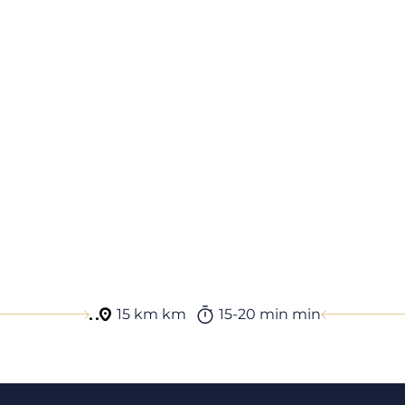
15 km km
15-20 min min