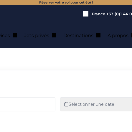
Réserver votre vol pour cet été !
France
+33 (0)1 44 0
vices
Jets privés
Destinations
A propos
t : location de jet