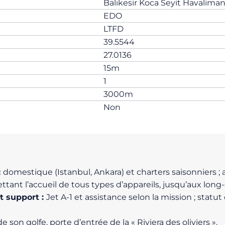
Balıkesir Koca Seyit Havalimanı
EDO
LTFD
39.5544
27.0136
15m
1
3000m
Non
 domestique (Istanbul, Ankara) et charters saisonniers ; ac
tant l’accueil de tous types d’appareils, jusqu’aux long-
t support :
Jet A-1 et assistance selon la mission ; stat
 son golfe, porte d’entrée de la « Riviera des oliviers ».