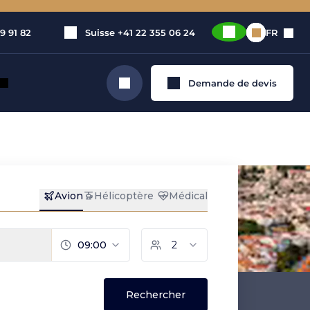
9 91 82
Suisse
+41 22 355 06 24
FR
Demande de devis
Rechercher
 privé