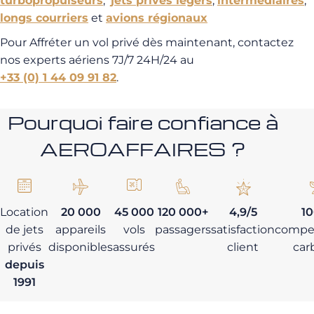
turbopropulseurs
,
jets privés légers
,
intermédiaires
,
longs courriers
et
avions régionaux
Pour Affréter un vol privé dès maintenant, contactez
nos experts aériens 7J/7 24H/24 au
+33 (0) 1 44 09 91 82
.
Pourquoi faire confiance à
AEROAFFAIRES ?
Location
20 000
45 000
120 000+
4,9/5
1
de jets
appareils
vols
passagers
satisfaction
compe
privés
disponibles
assurés
client
car
depuis
1991