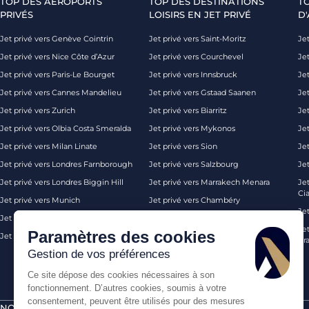
TOP DES AÉROPORTS
TOP DES DESTINATIONS
T
PRIVÉS
LOISIRS EN JET PRIVÉ
D'
Jet privé vers Genève Cointrin
Jet privé vers Saint-Moritz
Jet
Jet privé vers Nice Côte d’Azur
Jet privé vers Courchevel
Jet
Jet privé vers Paris-Le Bourget
Jet privé vers Innsbruck
Je
Jet privé vers Cannes Mandelieu
Jet privé vers Gstaad Saanen
Jet
Jet privé vers Zurich
Jet privé vers Biarritz
Jet
Jet privé vers Olbia Costa Smeralda
Jet privé vers Mykonos
Jet
Jet privé vers Milan Linate
Jet privé vers Sion
Je
Jet privé vers Londres Farnborough
Jet privé vers Salzbourg
Je
Jet privé vers Londres Biggin Hill
Jet privé vers Marrakech Menara
Je
Ci
Jet privé vers Munich
Jet privé vers Chambéry
Je
Jet privé vers Monaco
Jet privé vers Ibiza
Jet
Paramètres des cookies
Jet privé vers Palma de Majorque
Jet privé vers Londres
Pra
Gestion de vos préférences
Ce site dépose des cookies nécessaires à son
fonctionnement. D’autres cookies, soumis à votre
consentement, peuvent être utilisés pour des mesures
NOS CERTIFICATIONS
PAIEMENTS SÉCURISÉS PAR