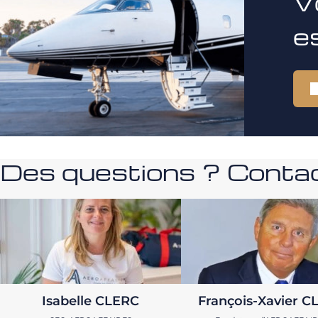
V
e
Des questions ? Contac
Isabelle CLERC
François-Xavier C