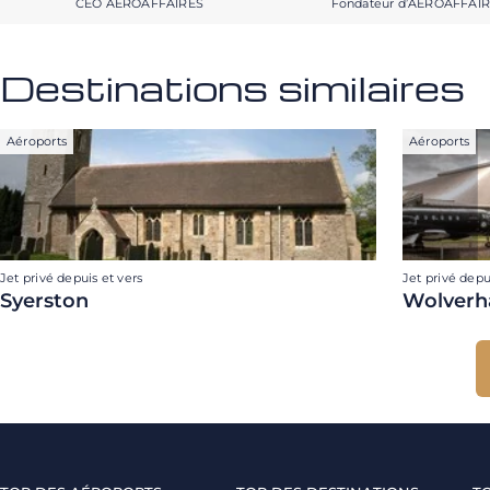
CEO AEROAFFAIRES
Fondateur d’AEROAFFAI
Destinations similaires
Aéroports
Aéroports
Jet privé depuis et vers
Jet privé depu
Syerston
Wolverh