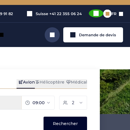
9 91 82
Suisse
+41 22 355 06 24
FR
Demande de devis
Rechercher