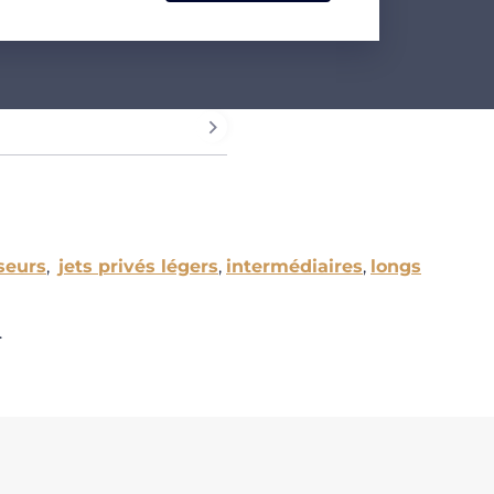
seurs
,
jets privés légers
,
intermédiaires
,
longs
.