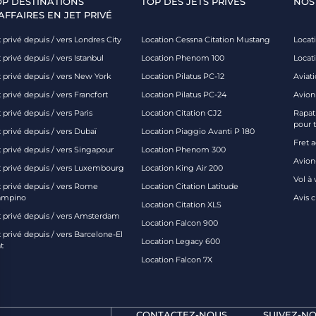
OP DESTINATIONS
TOP DES JETS PRIVÉS
NOS
AFFAIRES EN JET PRIVÉ
 privé depuis / vers Londres City
Location Cessna Citation Mustang
Locati
 privé depuis / vers Istanbul
Location Phenom 100
Locat
t privé depuis / vers New York
Location Pilatus PC-12
Aviati
 privé depuis / vers Francfort
Location Pilatus PC-24
Avion
 privé depuis / vers Paris
Location Citation CJ2
Rapatr
pour 
 privé depuis / vers Dubaï
Location Piaggio Avanti P 180
Fret 
t privé depuis / vers Singapour
Location Phenom 300
Avion-
t privé depuis / vers Luxembourg
Location King Air 200
Vol à 
t privé depuis / vers Rome
Location Citation Latitude
ampino
Avis 
Location Citation XLS
t privé depuis / vers Amsterdam
Location Falcon 900
 privé depuis / vers Barcelone-El
Location Legacy 600
t
Location Falcon 7X
CONTACTEZ-NOUS
SUIVEZ-NO