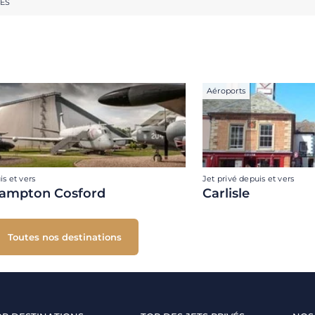
RES
Aéroports
is et vers
Jet privé depuis et vers
ampton Cosford
Carlisle
Toutes nos destinations