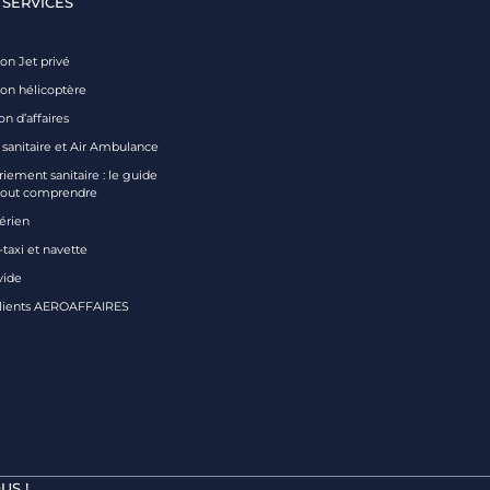
 SERVICES
on Jet privé
ion hélicoptère
on d’affaires
 sanitaire et Air Ambulance
iement sanitaire : le guide
tout comprendre
aérien
taxi et navette
vide
clients AEROAFFAIRES
US !