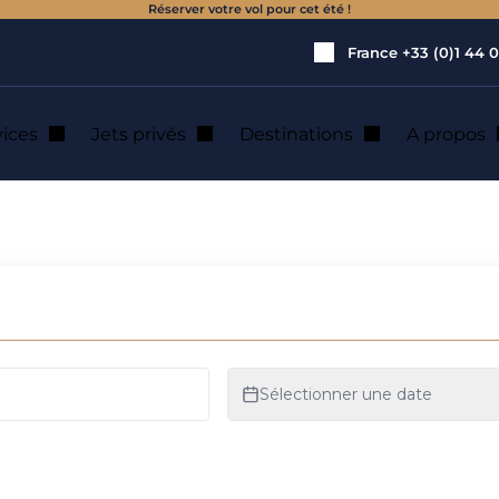
Réserver votre vol pour cet été !
France
+33 (0)1 44 0
vices
Jets privés
Destinations
A propos
n de jet privé