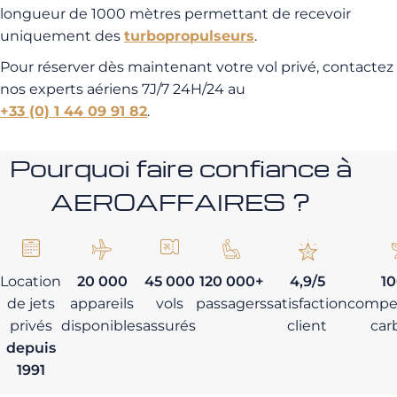
longueur de 1000 mètres permettant de recevoir
uniquement des
turbopropulseurs
.
Pour réserver dès maintenant votre vol privé, contactez
nos experts aériens 7J/7 24H/24 au
+33 (0) 1 44 09 91 82
.
Pourquoi faire confiance à
AEROAFFAIRES ?
Location
20 000
45 000
120 000+
4,9/5
1
de jets
appareils
vols
passagers
satisfaction
compe
privés
disponibles
assurés
client
car
depuis
1991