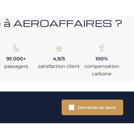
nce à AEROAFFAIRES ?
95 000+
4,9/5
100%
passagers
satisfaction client
compensation
carbone
Demande de devis