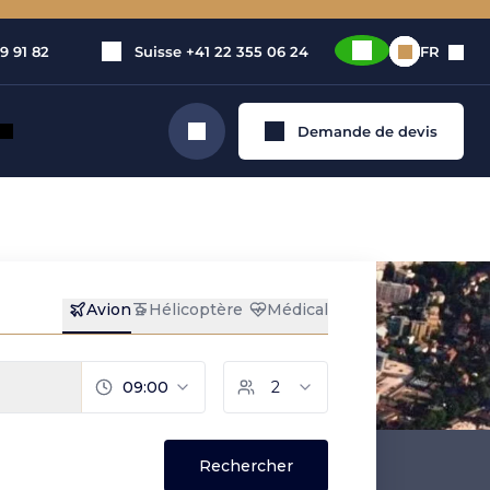
9 91 82
Suisse
+41 22 355 06 24
FR
Demande de devis
Rechercher
rivé