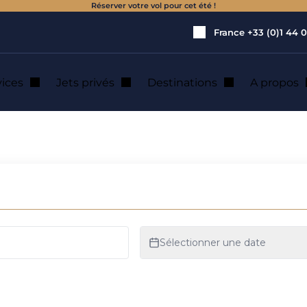
Réserver votre vol pour cet été !
France
+33 (0)1 44 0
vices
Jets privés
Destinations
A propos
 location de jet p