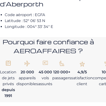
d’Aberporth
Code aéroport : EGFA
Latitude : 52° 06′ 53 N
Longitude : 004° 33′ 34″ E
Pourquoi faire confiance à
AEROAFFAIRES ?
Location
20 000
45 000
120 000+
4,9/5
1
de jets
appareils
vols
passagers
satisfaction
compe
privés
disponibles
assurés
client
car
depuis
1991