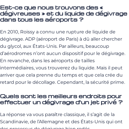
Est-ce que nous trouvons des «
dégivreuses » et du liquide de dégivrage
dans tous les aéroports ?
En
2010
,
Roissy
a
connu
une
rupture
de
liquide
de
dégivrage
.
ADP
(
aéroport
de
Paris
)
à
dû
aller
chercher
du
glycol
,
aux
États-Unis
.
Par
ailleurs
,
beaucoup
d
’
aérodromes
n
’
ont
aucun
dispositif
pour
le
dégivrage
.
En
revanche
,
dans
les
aéroports
de
tailles
intermédiaires
,
vous
trouverez
du
liquide
.
Mais
il
peut
arriver
que
cela
prenne
du
temps
et
que
cela
crée
du
retard
pour
le
décollage
.
Cependant
,
la
sécurité
prime
.
Quels sont les meilleurs endroits pour
effectuer un dégivrage d’un jet privé ?
La
réponse
va
vous
paraître
classique
,
il
s
’
agit
de
la
Scandinavie
,
de
l
’
Allemagne
et
des
États-Unis
qui
ont
des
processus
de
dégivrage
bien
rodés
.