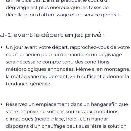
tarif
le
plus
bas
.
Dans
la
pratique
,
le
coût
d
’
un
dégivrage
est
plus
onéreux
que
les
taxes
de
décollage
ou
d
’
atterrissage
et
de
service
général
.
J-1 avant le départ en jet privé :
Un jour avant votre départ, rapprochez-vous de votre
courtier aérien pour lui demander si un dégivrage
sera nécessaire compte tenu des conditions
météorologiques annoncées.
Même si en montagne,
la météo varie rapidement, 24 h suffisent à donner la
tendance générale.
Réservez un emplacement dans un hangar afin que
votre jet privé ne soit pas soumis aux conditions
climatiques
(neige, glace, froid…)
.
Un hangar
disposant d’un chauffage peut aussi être la solution