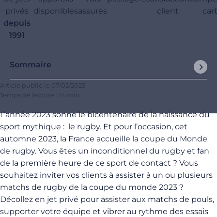
privés
disponibles
assurés
client
car
depuis
1991
Sommaire
Article publié le
07/02/2023
Temps de lecture : 14 min
L’année 2023 sonne le bicentenaire de la naissance du
sport mythique : le rugby. Et pour l’occasion, cet
automne 2023, la France accueille la coupe du Monde
de rugby. Vous êtes un inconditionnel du rugby et fan
de la première heure de ce sport de contact ? Vous
souhaitez inviter vos clients à assister à un ou plusieurs
matchs de rugby de la coupe du monde 2023 ?
Décollez en jet privé pour assister aux matchs de pouls,
supporter votre équipe et vibrer au rythme des essais