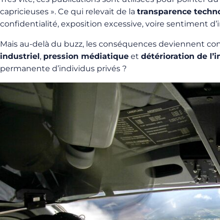
capricieuses ». Ce qui relevait de la
transparence techn
confidentialité, exposition excessive, voire sentiment d’i
Mais au-delà du buzz, les conséquences deviennent co
industriel
,
pression médiatique
et
détérioration de l
permanente d’individus privés ?