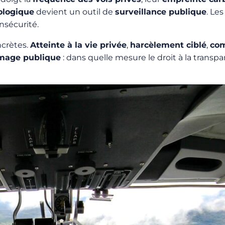
ologique
devient un outil de
surveillance publique
. Le
nsécurité.
ncrètes.
Atteinte à la vie privée
,
harcèlement ciblé
,
com
’image publique
: dans quelle mesure le droit à la transpa