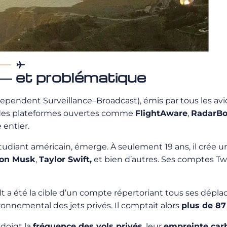
e — et problématique
pendent Surveillance–Broadcast), émis par tous les avio
 des plateformes ouvertes comme
FlightAware
,
RadarB
entier.
étudiant américain, émerge. À seulement 19 ans, il crée un
lon Musk
,
Taylor Swift,
et bien d’autres. Ses comptes Tw
 a été la cible d’un compte répertoriant tous ses dépl
ronnemental des jets privés. Il comptait alors
plus de 8
 doigt la
fréquence des vols privés
, leur
empreinte car