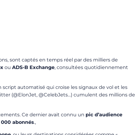
ns, sont captés en temps réel par des milliers de
ox
ou
ADS-B Exchange
, consultées quotidiennement
 script automatisé qui croise les signaux de vol et les
itter (@ElonJet, @CelebJets…) cumulent des millions de
acements. Ce dernier avait connu un
pic d’audience
7 000 abonnés
.,
bone
, ou leurs destinations considérées comme «