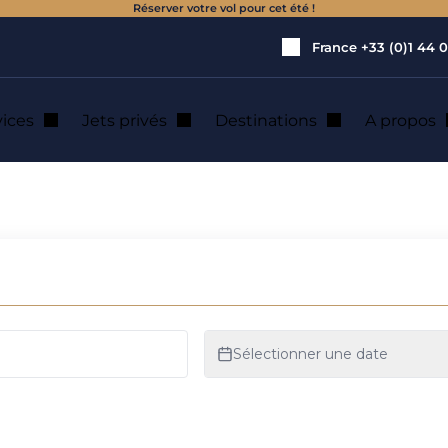
Réserver votre vol pour cet été !
France
+33 (0)1 44 0
vices
Jets privés
Destinations
A propos
jet stalking » ?