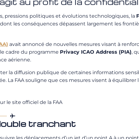
git au profit de la confidential
, pressions politiques et évolutions technologiques, la
ont les conséquences dépassent largement les frontières
FAA)
avait annoncé de nouvelles mesures visant à renforc
ans le cadre du programme
Privacy ICAO Address (PIA)
, 
nce aérienne.
er la diffusion publique de certaines informations sensible
privée. La FAA souligne que ces mesures visent à équilibrer
le site officiel de la FAA
 double tranchant
uivre les déplacements d’un jet d’un point A à un point 