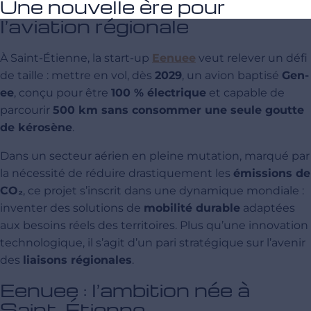
Une nouvelle ère pour
l’aviation régionale
À Saint-Étienne, la start-up
Eenuee
veut relever un défi
de taille : mettre en vol, dès
2029
, un avion baptisé
Gen-
ee
, conçu pour être
100 % électrique
et capable de
parcourir
500 km sans consommer une seule goutte
de kérosène
.
Dans un secteur aérien en pleine mutation, marqué par
la nécessité de réduire drastiquement les
émissions de
CO₂
, ce projet s’inscrit dans une dynamique mondiale :
inventer des solutions de
mobilité durable
adaptées
aux besoins réels des territoires. Plus qu’une innovation
technologique, il s’agit d’un pari stratégique sur l’avenir
des
liaisons régionales
.
Eenuee : l’ambition née à
Saint-Étienne