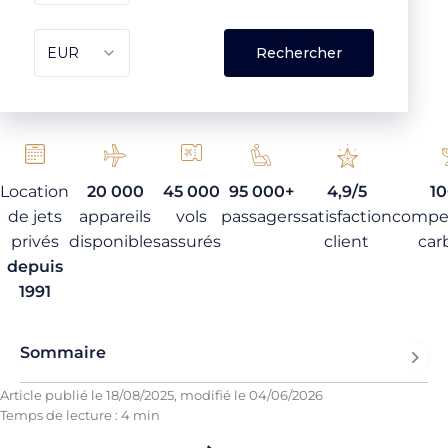
Location
20 000
45 000
95 000+
4,9/5
1
de jets
appareils
vols
passagers
satisfaction
compe
privés
disponibles
assurés
client
car
depuis
1991
Sommaire
Article publié le
18/08/2025
, modifié le
04/06/2026
Temps de lecture : 4 min