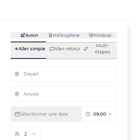
dédié aux zones
oubliées