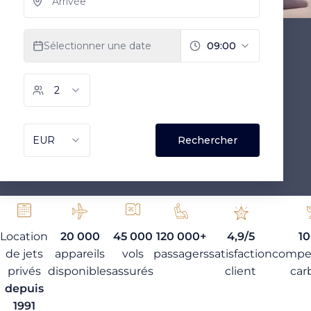
Location
20 000
45 000
120 000+
4,9/5
1
de jets
appareils
vols
passagers
satisfaction
compe
privés
disponibles
assurés
client
car
depuis
1991