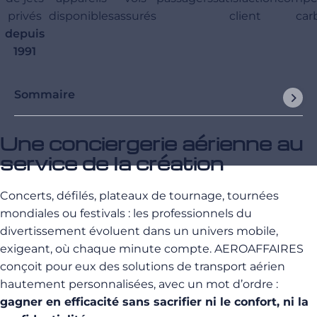
privés
disponibles
assurés
client
car
depuis
1991
Sommaire
Une conciergerie aérienne au
service de la création
Concerts, défilés, plateaux de tournage, tournées
mondiales ou festivals : les professionnels du
divertissement évoluent dans un univers mobile,
exigeant, où chaque minute compte. AEROAFFAIRES
conçoit pour eux des solutions de transport aérien
hautement personnalisées, avec un mot d’ordre :
gagner en efficacité sans sacrifier ni le confort, ni la