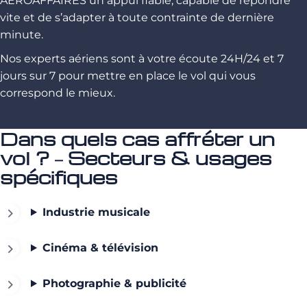
AEROAFFAIRES un appui fiable, capable de répondre
vite et de s’adapter à toute contrainte de dernière
minute.
Nos experts aériens sont à votre écoute 24H/24 et 7
jours sur 7 pour mettre en place le vol qui vous
correspond le mieux.
Dans quels cas affréter un
vol ? – Secteurs & usages
spécifiques
Industrie musicale
Cinéma & télévision
Photographie & publicité