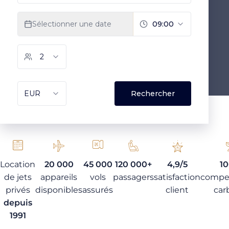
Location
20 000
45 000
120 000+
4,9/5
1
de jets
appareils
vols
passagers
satisfaction
compe
privés
disponibles
assurés
client
car
depuis
1991