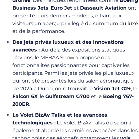
drones
. Des marques renommées comme
Boeing
Business Jets
,
Euro Jet
et
Dassault Aviation
ont
présenté leurs derniers modèles, offrant aux
visiteurs un aperçu privilégié du summum du luxe
et de la performance.
Des jets privés luxueux et des innovations
avancées :
Au-delà des expositions statiques
d’avions, le MEBAA Show
a proposé des
fonctionnalités passionnantes pour captiver les
participants. Parmi les
jets privés les plus luxueux
qui ont été présentés lors du salon aéronautique
de 2024 à Dubaï, on retrouvait le
Vision Jet G2+
, le
Falcon 6X
, le
Gulfstream G700
et le
Boeing 767-
200ER
.
Le Volet BizAv Talks et les avancées
technologiques :
Le volet BizAv Talks
du salon a
également abordé les dernières avancées dans les
technologies des aéronefs, notamment les
vols