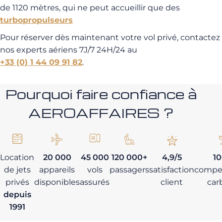
de 1120 mètres, qui ne peut accueillir que des
turbopropulseurs
Pour réserver dès maintenant votre vol privé, contactez
nos experts aériens 7J/7 24H/24 au
+33 (0) 1 44 09 91 82
.
Pourquoi faire confiance à
AEROAFFAIRES ?
Location
20 000
45 000
120 000+
4,9/5
1
de jets
appareils
vols
passagers
satisfaction
compe
privés
disponibles
assurés
client
car
depuis
1991