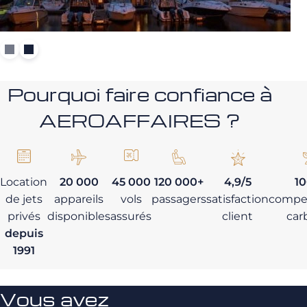
Pourquoi faire confiance à
AEROAFFAIRES ?
Location
20 000
45 000
120 000+
4,9/5
1
de jets
appareils
vols
passagers
satisfaction
compe
privés
disponibles
assurés
client
car
depuis
1991
Vous avez