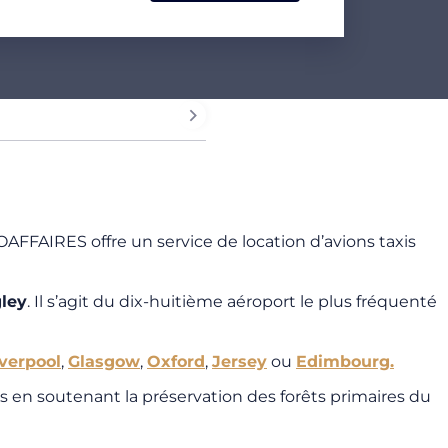
AFFAIRES offre un service de location d’avions taxis
gley
. Il s’agit du dix-huitième aéroport le plus fréquenté
iverpool
,
Glasgow
,
Oxford
,
Jersey
ou
Edimbourg.
 en soutenant la préservation des forêts primaires du