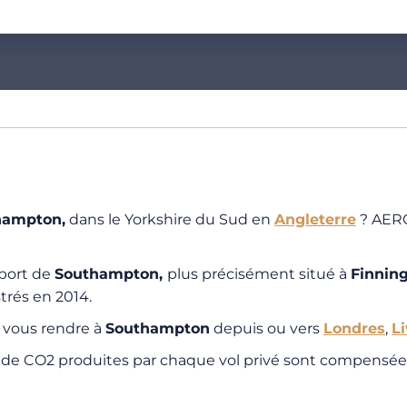
hampton
,
dans le Yorkshire du Sud en
Angleterre
? AERO
oport de
Southampton,
plus précisément situé à
Finnin
trés en 2014.
r vous rendre à
Southampton
depuis ou vers
Londres
,
L
s de CO2 produites par chaque vol privé sont compensées