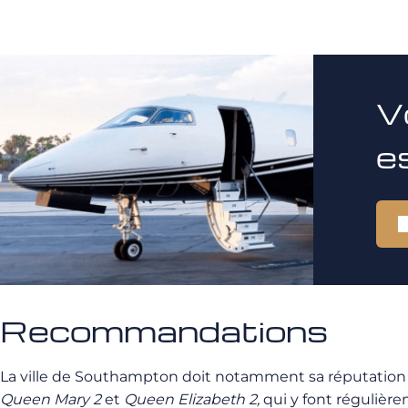
V
e
Recommandations
La ville de Southampton doit notamment sa réputation à
Queen Mary
2
et
Queen Elizabeth
2,
qui y font régulière