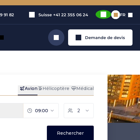
9 91 82
Suisse
+41 22 355 06 24
FR
Demande de devis
Rechercher