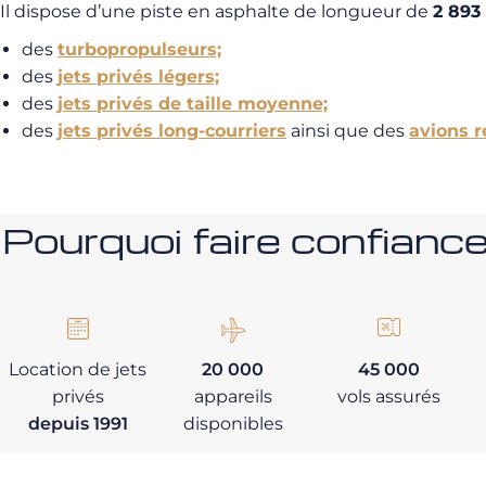
Il dispose d’une piste en asphalte de longueur de
2 893
des
turbopropulseurs;
des
jets privés légers;
des
jets privés de taille moyenne;
des
jets privés long-courriers
ainsi que des
avions 
Pourquoi faire confia
Location de jets
20 000
45 000
privés
appareils
vols assurés
depuis 1991
disponibles