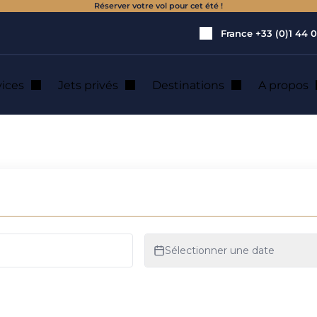
Réserver votre vol pour cet été !
France
+33 (0)1 44 0
vices
Jets privés
Destinations
A propos
ation de jet privé