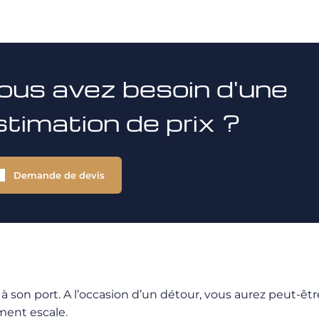
ous avez besoin d'une
stimation de prix ?
Demande de devis
 son port. A l’occasion d’un détour, vous aurez peut-êt
ment escale.