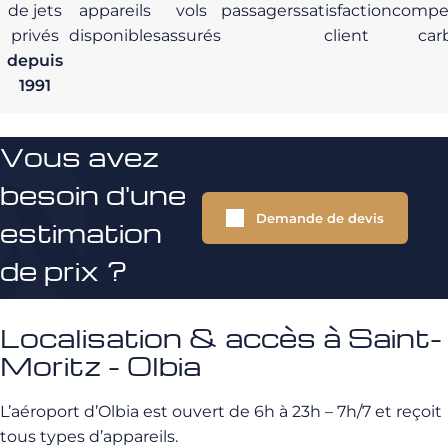
de jets
appareils
vols
passagers
satisfaction
compe
privés
disponibles
assurés
client
car
depuis
1991
Vous avez
besoin d'une
Demande de devis
estimation
de prix ?
Localisation & accès à Saint-
Moritz - Olbia
L’aéroport d’Olbia est ouvert de 6h à 23h – 7h/7 et reçoit
tous types d’appareils.