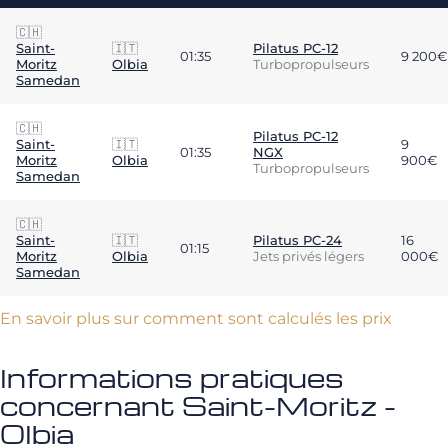
🇨🇭
Saint-
🇮🇹
Pilatus PC-12
01:35
9 200€
Moritz
Olbia
Turbopropulseurs
Samedan
🇨🇭
Pilatus PC-12
Saint-
🇮🇹
9
01:35
NGX
Moritz
Olbia
900€
Turbopropulseurs
Samedan
🇨🇭
Saint-
🇮🇹
Pilatus PC-24
16
01:15
Moritz
Olbia
Jets privés légers
000€
Samedan
En savoir plus sur comment sont calculés les prix
Informations pratiques
concernant Saint-Moritz -
Olbia