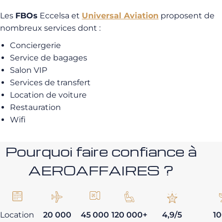
Les
FBOs
Eccelsa et
Universal Aviation
proposent de
nombreux services dont :
Conciergerie
Service de bagages
Salon VIP
Services de transfert
Location de voiture
Restauration
Wifi
Pourquoi faire confiance à
AEROAFFAIRES ?
Location
20 000
45 000
120 000+
4,9/5
1