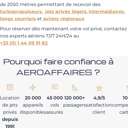
de 2050 mètres permettant de recevoir des
turbopropulseurs
,
jets privés légers
,
intermédiaires
,
longs courriers
et
avions régionaux
Pour réserver dès maintenant votre vol privé, contactez
nos experts aériens 7J/7 24H/24 au
+33 (0) 1 44 09 91 82
.
Pourquoi faire confiance à
AEROAFFAIRES ?
Location
20 000
45 000
120 000+
4,9/5
1
de jets
appareils
vols
passagers
satisfaction
compe
privés
disponibles
assurés
client
car
depuis
1991