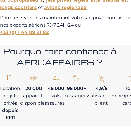
turbopropulseurs
,
jets privés légers
,
intermédiaires
,
longs courriers
et
avions régionaux
Pour réserver dès maintenant votre vol privé, contactez
nos experts aériens 7J/7 24H/24 au
+33 (0) 1 44 09 91 82
.
Pourquoi faire confiance à
AEROAFFAIRES ?
Location
20 000
45 000
95 000+
4,9/5
1
de jets
appareils
vols
passagers
satisfaction
compe
privés
disponibles
assurés
client
car
depuis
1991