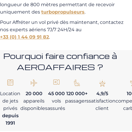
longueur de 800 mètres permettant de recevoir
uniquement des
turbopropulseurs
.
Pour Affréter un vol privé dès maintenant, contactez
nos experts aériens 7J/7 24H/24 au
+33 (0) 1 44 09 91 82
.
Pourquoi faire confiance à
AEROAFFAIRES ?
Location
20 000
45 000
120 000+
4,9/5
1
de jets
appareils
vols
passagers
satisfaction
compe
privés
disponibles
assurés
client
car
depuis
1991