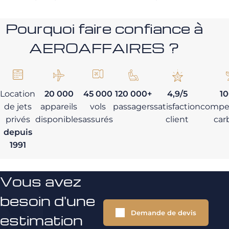
Pourquoi faire confiance à
AEROAFFAIRES ?
Location
20 000
45 000
120 000+
4,9/5
1
de jets
appareils
vols
passagers
satisfaction
compe
privés
disponibles
assurés
client
car
depuis
1991
Vous avez
besoin d'une
Demande de devis
estimation