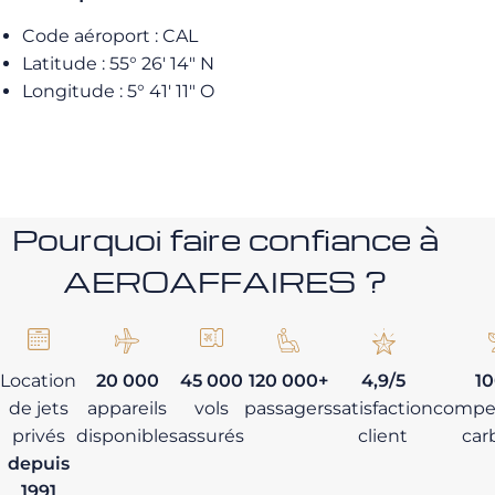
Code aéroport : CAL
Latitude : 55° 26′ 14″ N
Longitude : 5° 41′ 11″ O
Pourquoi faire confiance à
AEROAFFAIRES ?
Location
20 000
45 000
120 000+
4,9/5
1
de jets
appareils
vols
passagers
satisfaction
compe
privés
disponibles
assurés
client
car
depuis
1991