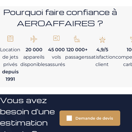
Pourquoi faire confiance à
AEROAFFAIRES ?
Location
20 000
45 000
120 000+
4,9/5
1
de jets
appareils
vols
passagers
satisfaction
compe
privés
disponibles
assurés
client
car
depuis
1991
Vous avez
besoin d'une
Demande de devis
estimation