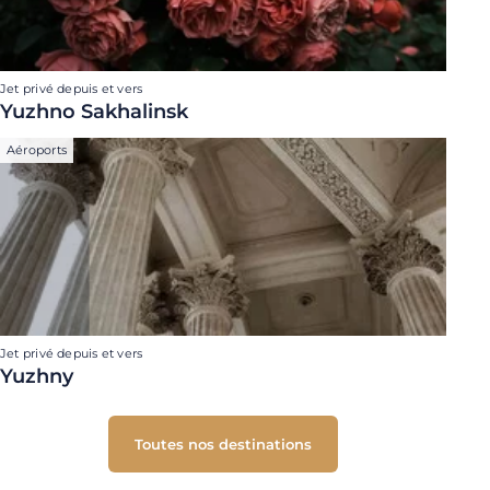
Jet privé depuis et vers
Yuzhno Sakhalinsk
Aéroports
Jet privé depuis et vers
Yuzhny
Toutes nos destinations