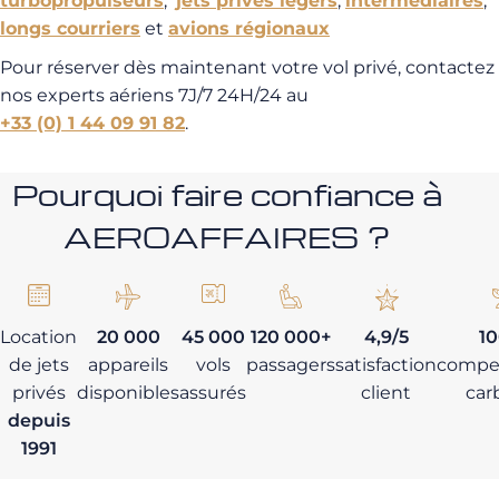
turbopropulseurs
,
jets privés légers
,
intermédiaires
,
longs courriers
et
avions régionaux
Pour réserver dès maintenant votre vol privé, contactez
nos experts aériens 7J/7 24H/24 au
+33 (0) 1 44 09 91 82
.
Pourquoi faire confiance à
AEROAFFAIRES ?
Location
20 000
45 000
120 000+
4,9/5
1
de jets
appareils
vols
passagers
satisfaction
compe
privés
disponibles
assurés
client
car
depuis
1991