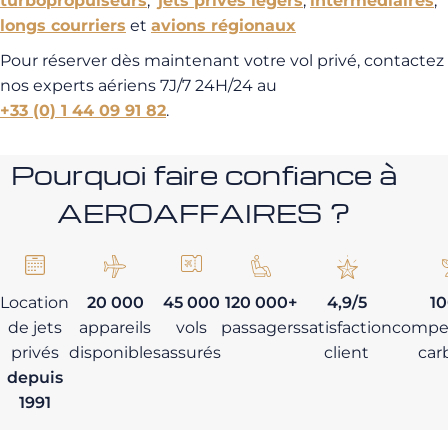
turbopropulseurs
,
jets privés légers
,
intermédiaires
,
longs courriers
et
avions régionaux
Pour réserver dès maintenant votre vol privé, contactez
nos experts aériens 7J/7 24H/24 au
+33 (0) 1 44 09 91 82
.
Pourquoi faire confiance à
AEROAFFAIRES ?
Location
20 000
45 000
120 000+
4,9/5
1
de jets
appareils
vols
passagers
satisfaction
compe
privés
disponibles
assurés
client
car
depuis
1991