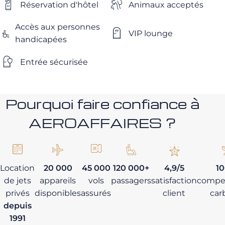
Réservation d'hôtel
Animaux acceptés
Accès aux personnes
VIP lounge
handicapées
Entrée sécurisée
Pourquoi faire confiance à
AEROAFFAIRES ?
Location
20 000
45 000
120 000+
4,9/5
1
de jets
appareils
vols
passagers
satisfaction
compe
privés
disponibles
assurés
client
car
depuis
1991