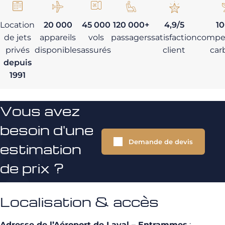
Location
20 000
45 000
120 000+
4,9/5
1
de jets
appareils
vols
passagers
satisfaction
compe
privés
disponibles
assurés
client
car
depuis
1991
Vous avez
besoin d'une
Demande de devis
estimation
de prix ?
Localisation & accès
Adresse de l’Aéroport de Laval – Entrammes
: