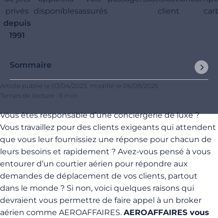
privés
disponibles
assurés
client
car
depuis
1991
Sommaire
Article publié le
03/04/2023
, modifié le
06/08/2025
Temps de lecture : 6 min
Vous êtes responsable d’une conciergerie de luxe ?
Vous travaillez pour des clients exigeants qui attendent
que vous leur fournissiez une réponse pour chacun de
leurs besoins et rapidement ? Avez-vous pensé à vous
entourer d’un courtier aérien pour répondre aux
demandes de déplacement de vos clients, partout
dans le monde ?
Si non, voici quelques raisons qui
devraient vous permettre de faire appel à un broker
aérien comme AEROAFFAIRES.
AEROAFFAIRES vous