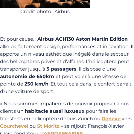
Crédit photo : Airbus
Et pour cause, l’
Airbus ACH130 Aston Martin Edition
allie parfaitement design, performances et innovation. Il
apporte un niveau esthétique inégalé dans le secteur
des hélicoptères privés et d’affaires. L’hélicoptère peut
transporter jusqu’à
5 passagers
. Il dispose d’une
autonomie de 650km
et peut voler à une vitesse de
pointe de
250 km/h
. Et tout cela dans le confort parfait
d’une voiture de sport.
« Nous sommes impatients de pouvoir proposer à nos
clients un
habitacle aussi luxueux
pour faire les
transferts en hélicoptère depuis Zurich ou
Genève
vers
Courchevel
ou
St Moritz
» se réjouit François-Xavier
Clerc, fondateur d’
AEROAFFAIRES
.