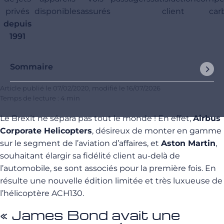
privés
disponibles
assurés
client
car
depuis
1991
Sommaire
Article publié le
07/02/2020
, modifié le
16/07/2026
Temps de lecture : 4 min
Le Brexit ne sépara pas tout le monde ! En effet,
Airbus
Corporate Helicopters
, désireux de monter en gamme
sur le segment de l’aviation d’affaires, et
Aston Martin
,
souhaitant élargir sa fidélité client au-delà de
l’automobile, se sont associés pour la première fois. En
résulte une nouvelle édition limitée et très luxueuse de
l’hélicoptère ACH130.
« James Bond avait une